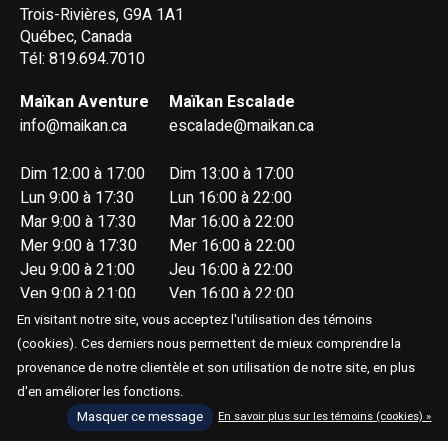
Trois-Rivières, G9A 1A1
Québec, Canada
Tél: 819.694.7010
Maïkan Aventure
Maïkan Escalade
info@maikan.ca
escalade@maikan.ca
Dim 12:00 à 17:00
Dim 13:00 à 17:00
Lun 9:00 à 17:30
Lun 16:00 à 22:00
Mar 9:00 à 17:30
Mar 16:00 à 22:00
Mer 9:00 à 17:30
Mer 16:00 à 22:00
Jeu 9:00 à 21:00
Jeu 16:00 à 22:00
Ven 9:00 à 21:00
Ven 16:00 à 22:00
Sam 9:00 à 17:00
Sam 13:00 à 17:00
En visitant notre site, vous acceptez l'utilisation des témoins
(cookies). Ces derniers nous permettent de mieux comprendre la
provenance de notre clientèle et son utilisation de notre site, en plus
d'en améliorer les fonctions.
Masquer ce message
En savoir plus sur les témoins (cookies) »