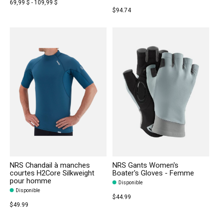
69,99 $ - 109,99 $
$94.74
NRS Chandail à manches
NRS Gants Women's
courtes H2Core Silkweight
Boater's Gloves - Femme
pour homme
Disponible
Disponible
$44.99
$49.99