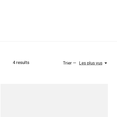
4
results
Trier —
Les plus vus