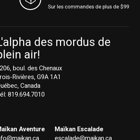
Sur les commandes de plus de $99
L'alpha des mordus de
plein air!
206, boul. des Chenaux
rois-Rivières, G9A 1A1
uébec, Canada
él: 819.694.7010
aïkan Aventure
Maïkan Escalade
nfo@maikan.ca
escalade@maikan.ca