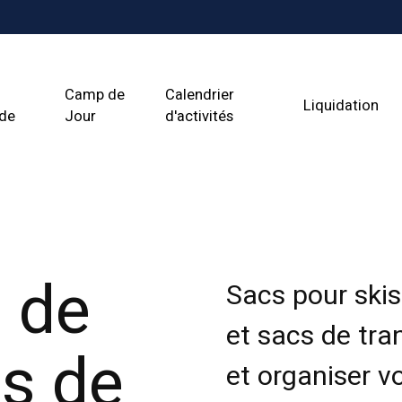
Camp de
Calendrier
Liquidation
ade
Jour
d'activités
 de
Sacs pour skis
et sacs de tra
is de
et organiser v