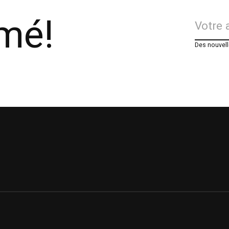
rmé!
Des nouvell