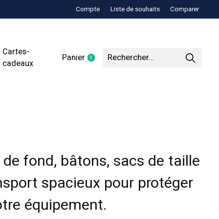
Compte
Liste de souhaits
Comparer
Cartes-
Panier
0
items
cadeaux
 de fond, bâtons, sacs de taille
nsport spacieux pour protéger
otre équipement.