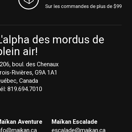
Sur les commandes de plus de $99
L'alpha des mordus de
plein air!
206, boul. des Chenaux
rois-Rivières, G9A 1A1
uébec, Canada
él: 819.694.7010
aïkan Aventure
Maïkan Escalade
nfo@maikan.ca
escalade@maikan.ca