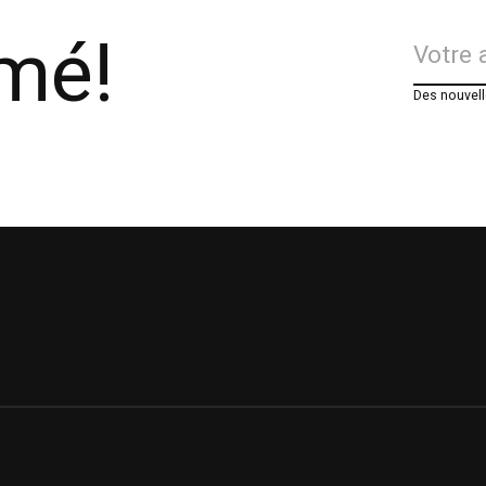
rmé!
Des nouvell