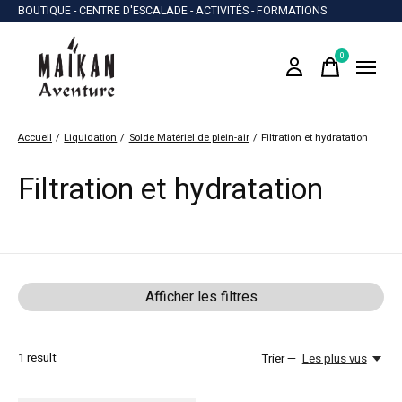
BOUTIQUE - CENTRE D'ESCALADE - ACTIVITÉS - FORMATIONS
0
items
Accueil
/
Liquidation
/
Solde Matériel de plein-air
/
Filtration et hydratation
Filtration et hydratation
Afficher les filtres
1
result
Trier —
Les plus vus