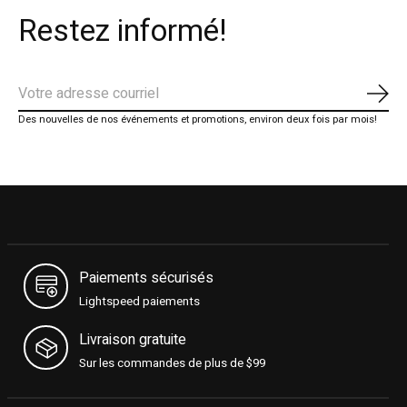
Restez informé!
S'ab
Des nouvelles de nos événements et promotions, environ deux fois par mois!
Paiements sécurisés
Lightspeed paiements
Livraison gratuite
Sur les commandes de plus de $99