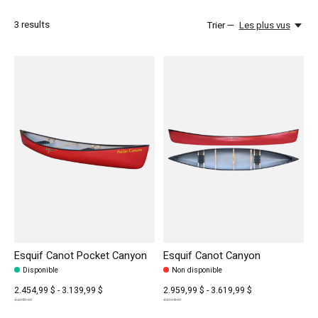
3
results
Trier —
Les plus vus
Esquif Canot Pocket Canyon
Esquif Canot Canyon
Disponible
Non disponible
2.454,99 $ - 3.139,99 $
2.959,99 $ - 3.619,99 $
$2,787.99
$3,118.99