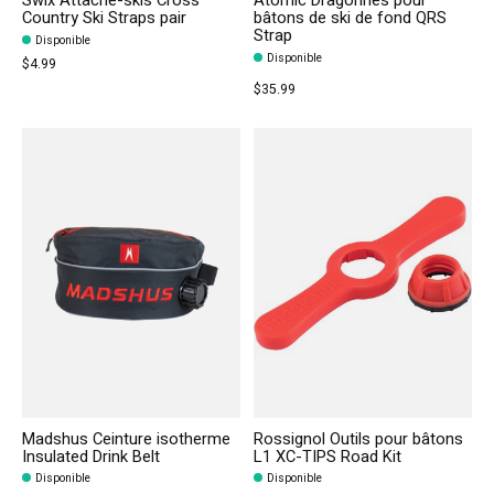
Swix Attache-skis Cross
Atomic Dragonnes pour
Country Ski Straps pair
bâtons de ski de fond QRS
Strap
Disponible
Disponible
$4.99
$35.99
Madshus Ceinture isotherme
Rossignol Outils pour bâtons
Insulated Drink Belt
L1 XC-TIPS Road Kit
Disponible
Disponible