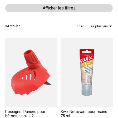
Afficher les filtres
34
results
Trier —
Les plus vus
Rossignol Paniers pour
Swix Nettoyant pour mains
bâtons de ski L2
75 ml