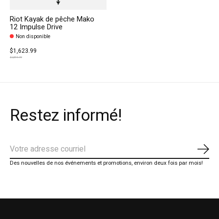
Riot Kayak de pêche Mako
12 Impulse Drive
Non disponible
$1,623.99
$2,319.99
Restez informé!
S'ab
Des nouvelles de nos événements et promotions, environ deux fois par mois!