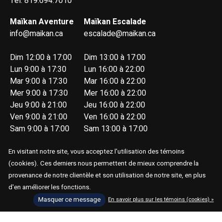
Tél: 819.694.7010
Maïkan Aventure
Maïkan Escalade
info@maikan.ca
escalade@maikan.ca
Dim 12:00 à 17:00
Dim 13:00 à 17:00
Lun 9:00 à 17:30
Lun 16:00 à 22:00
Mar 9:00 à 17:30
Mar 16:00 à 22:00
Mer 9:00 à 17:30
Mer 16:00 à 22:00
Jeu 9:00 à 21:00
Jeu 16:00 à 22:00
Ven 9:00 à 21:00
Ven 16:00 à 22:00
Sam 9:00 à 17:00
Sam 13:00 à 17:00
En visitant notre site, vous acceptez l'utilisation des témoins
(cookies). Ces derniers nous permettent de mieux comprendre la
provenance de notre clientèle et son utilisation de notre site, en plus
d'en améliorer les fonctions.
© Copyright 2026 Maïkan Aventure
Masquer ce message
En savoir plus sur les témoins (cookies) »