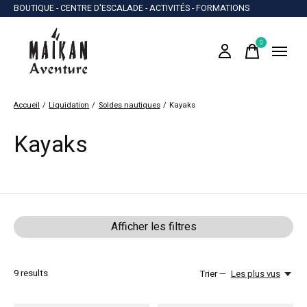
BOUTIQUE - CENTRE D'ESCALADE - ACTIVITÉS - FORMATIONS
0
items
Accueil
/
Liquidation
/
Soldes nautiques
/
Kayaks
Kayaks
Afficher les filtres
9
results
Trier —
Les plus vus