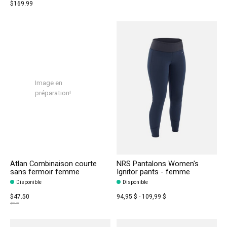
$169.99
Image en
préparation!
Atlan Combinaison courte
NRS Pantalons Women's
sans fermoir femme
Ignitor pants - femme
Disponible
Disponible
$47.50
94,95 $ - 109,99 $
$94.99