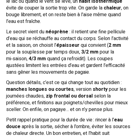
le lac ou quand le vent se lève, un
habit isothermique
évite de couper la sortie trop vite. On garde la
chaleur
, on
bouge librement, et on reste bien à l’aise même quand
l’eau est fraîche.
Le secret vient du
néoprène
: il retient une fine pellicule
d’eau qui se réchauffe au contact du corps. Selon l’activité
et la saison, on choisit l’
épaisseur
qui convient (
2 mm
pour la souplesse par temps doux,
3/2 mm
pour la
mi‑saison,
4/3 mm
quand ça refroidit). Les coupes
ajustées limitent les entrées d’eau et gardent l’efficacité
sans gêner les mouvements de pagaie.
Question détails, c’est ce qui change tout au quotidien :
manches longues ou courtes
, version
shorty
pour les
journées chaudes,
zip frontal ou dorsal
selon la
préférence, et finitions aux poignets/chevilles pour mieux
sceller. On enfile, on pagaye… et on n’y pense plus.
Petit rappel pratique pour la durée de vie : rincer à l’
eau
douce
après la sortie, sécher à l’ombre, éviter les sources
de chaleur directe. Un bon entretien, et l’habit suit