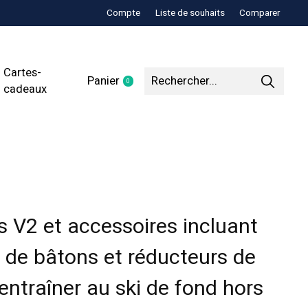
Compte
Liste de souhaits
Comparer
Cartes-
Panier
0
items
cadeaux
es V2 et accessoires incluant
 de bâtons et réducteurs de
’entraîner au ski de fond hors