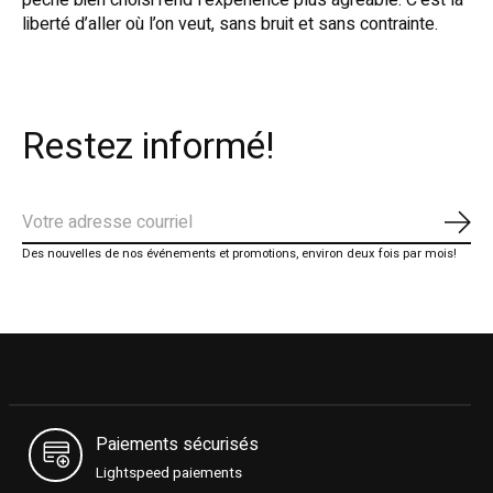
pêche bien choisi rend l’expérience plus agréable. C’est la
liberté d’aller où l’on veut, sans bruit et sans contrainte.
Restez informé!
S'ab
Des nouvelles de nos événements et promotions, environ deux fois par mois!
Paiements sécurisés
Lightspeed paiements