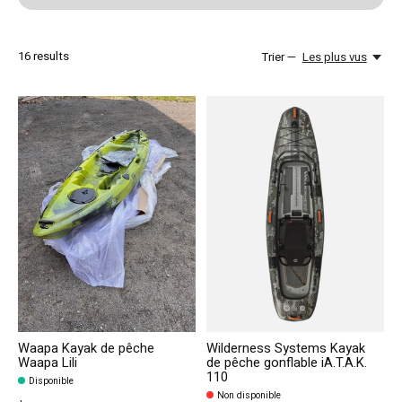
16
results
Trier —
Les plus vus
Waapa Kayak de pêche
Wilderness Systems Kayak
Waapa Lili
de pêche gonflable iA.T.A.K.
110
Disponible
Non disponible