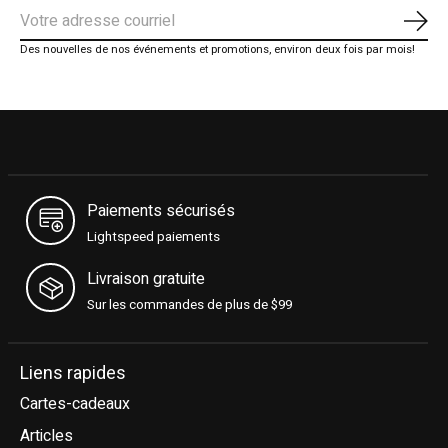
S'ab
Des nouvelles de nos événements et promotions, environ deux fois par mois!
Paiements sécurisés
Lightspeed paiements
Livraison gratuite
Sur les commandes de plus de $99
Liens rapides
Cartes-cadeaux
Articles