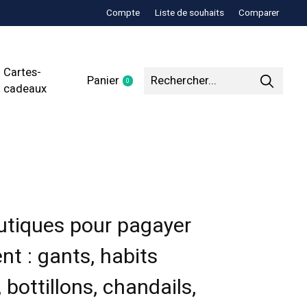
Compte
Liste de souhaits
Comparer
Cartes-
Panier
0
items
cadeaux
tiques pour pagayer
t : gants, habits
bottillons, chandails,