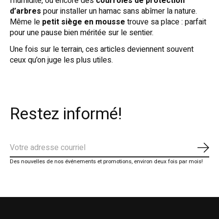
l’humidité, ou encore des
courroies de protection
d’arbres
pour installer un hamac sans abîmer la nature.
Même le
petit siège en mousse
trouve sa place : parfait
pour une pause bien méritée sur le sentier.
Une fois sur le terrain, ces articles deviennent souvent
ceux qu’on juge les plus utiles.
Restez informé!
S'ab
Des nouvelles de nos événements et promotions, environ deux fois par mois!