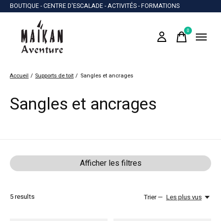
BOUTIQUE - CENTRE D'ESCALADE - ACTIVITÉS - FORMATIONS
0
items
Accueil
/
Supports de toit
/
Sangles et ancrages
Sangles et ancrages
Afficher les filtres
5
results
Trier —
Les plus vus