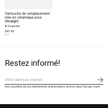
Cartouche de remplacement
mini en céramique pour
Ultralight
Disponible
$47.99
$79.99
Restez informé!
S'ab
Des nouvelles de nos événements et promotions, environ deux fois par mois!