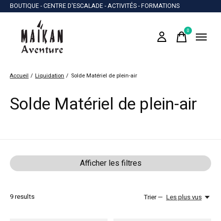
BOUTIQUE - CENTRE D'ESCALADE - ACTIVITÉS - FORMATIONS
0
items
Accueil
/
Liquidation
/
Solde Matériel de plein-air
Solde Matériel de plein-air
Afficher les filtres
9
results
Trier —
Les plus vus