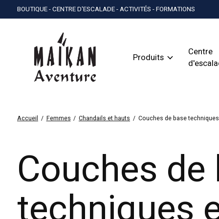
BOUTIQUE - CENTRE D'ESCALADE - ACTIVITÉS - FORMATIONS
Centre
Produits
d'escal
Accueil
/
Femmes
/
Chandails et hauts
/
Couches de base techniques
Couches de 
techniques e