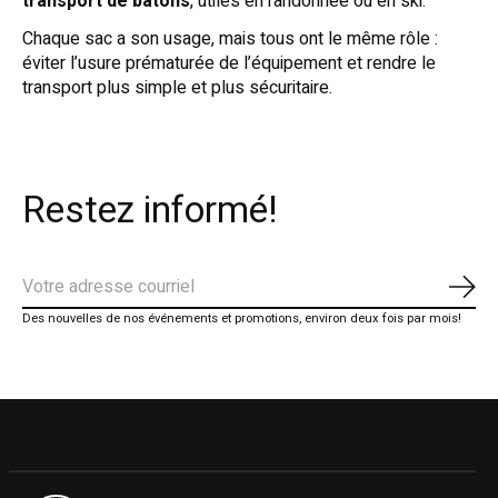
transport de bâtons
, utiles en randonnée ou en ski.
Chaque sac a son usage, mais tous ont le même rôle :
éviter l’usure prématurée de l’équipement et rendre le
transport plus simple et plus sécuritaire.
Restez informé!
S'ab
Des nouvelles de nos événements et promotions, environ deux fois par mois!