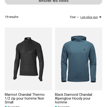
Afficher les filtres
19
results
Trier —
Les plus vus
Marmot Chandail Thermo
Black Diamond Chandail
1/2 zip pour homme Noir
Alpenglow Hoody pour
Small
homme