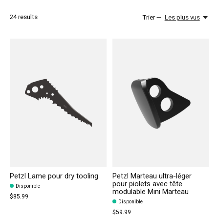
24
results
Trier —
Les plus vus
Petzl Lame pour dry tooling
Petzl Marteau ultra-léger
pour piolets avec tête
Disponible
modulable Mini Marteau
$85.99
Disponible
$59.99