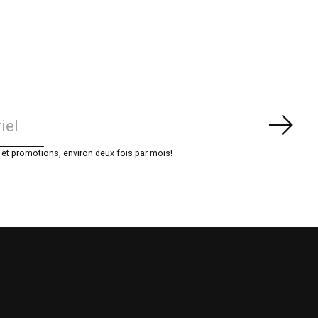
S'ab
t promotions, environ deux fois par mois!