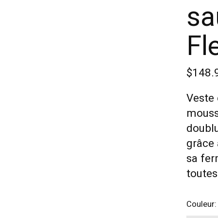
sa
Fl
$148.
Veste 
mousse
doublu
grâce 
sa fer
toutes
Couleur