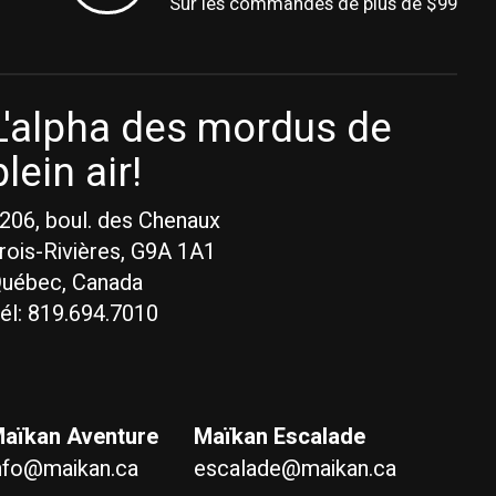
Sur les commandes de plus de $99
L'alpha des mordus de
plein air!
206, boul. des Chenaux
rois-Rivières, G9A 1A1
uébec, Canada
él: 819.694.7010
aïkan Aventure
Maïkan Escalade
nfo@maikan.ca
escalade@maikan.ca