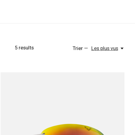
5
results
Trier —
Les plus vus