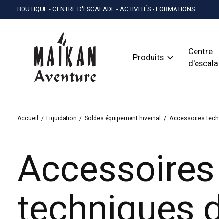
BOUTIQUE - CENTRE D'ESCALADE - ACTIVITÉS - FORMATIONS
Centre
Produits
d'escal
Accueil
/
Liquidation
/
Soldes équipement hivernal
/
Accessoires techn
Accessoires
techniques d