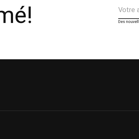
rmé!
Des nouvell