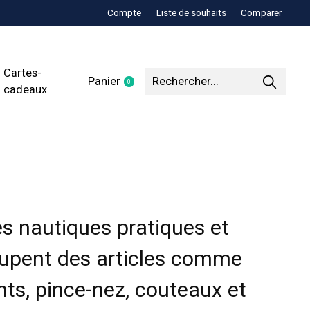
Compte
Liste de souhaits
Comparer
Cartes-
Panier
0
items
cadeaux
s nautiques pratiques et
oupent des articles comme
nts, pince-nez, couteaux et