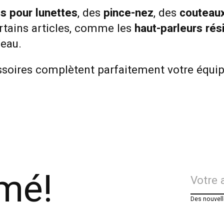
ts pour lunettes
, des
pince-nez
, des
couteaux
ertains articles, comme les
haut-parleurs rési
’eau.
essoires complètent parfaitement votre équip
rmé!
Des nouvell