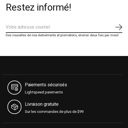
Restez informé!
S'ab
Des nouvelles de nos événements et promotions, environ deux fois par mois!
Paiements sécurisés
Lightspeed paiements
Livraison gratuite
Sur les commandes de plus de $99