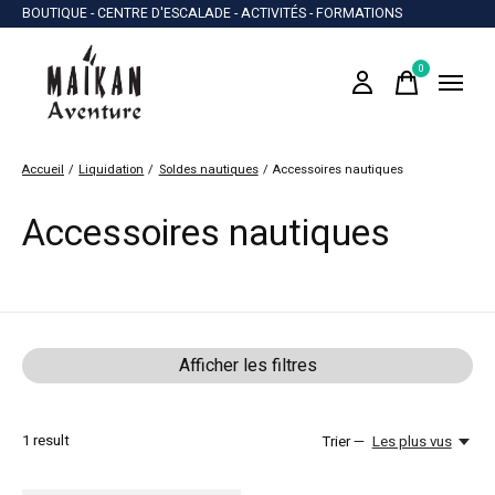
BOUTIQUE - CENTRE D'ESCALADE - ACTIVITÉS - FORMATIONS
0
items
Accueil
/
Liquidation
/
Soldes nautiques
/
Accessoires nautiques
Accessoires nautiques
Afficher les filtres
1
result
Trier —
Les plus vus