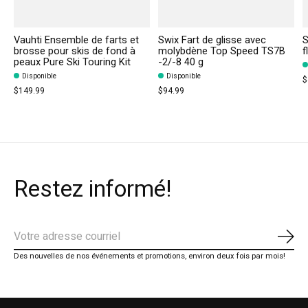
Vauhti Ensemble de farts et
Swix Fart de glisse avec
S
brosse pour skis de fond à
molybdène Top Speed TS7B
f
peaux Pure Ski Touring Kit
-2/-8 40 g
Disponible
Disponible
$
$149.99
$94.99
Restez informé!
S'ab
Des nouvelles de nos événements et promotions, environ deux fois par mois!