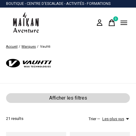
BOUTIQUE - CENTRE D'ESCALADE - ACTIVITÉS - FORMATIONS
0
items
Accueil
/
Marques
/
Vauhti
Vauhti
Afficher les filtres
21
results
Trier —
Les plus vus