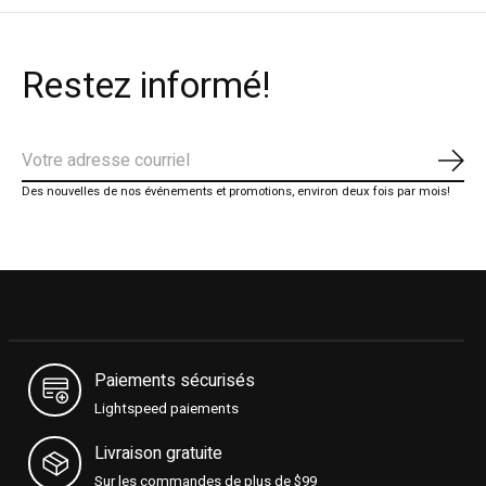
Restez informé!
S'ab
Des nouvelles de nos événements et promotions, environ deux fois par mois!
Paiements sécurisés
Lightspeed paiements
Livraison gratuite
Sur les commandes de plus de $99