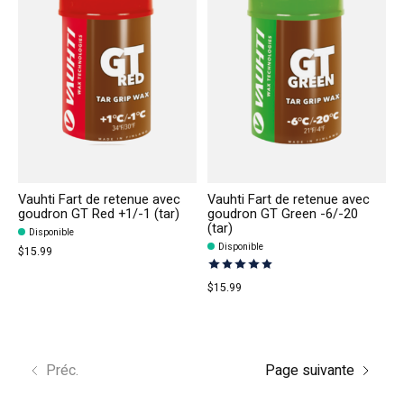
Vauhti Fart de retenue avec
Vauhti Fart de retenue avec
goudron GT Red +1/-1 (tar)
goudron GT Green -6/-20
(tar)
Disponible
Disponible
$15.99
The rating of this product is
5
out
$15.99
Préc.
Page suivante