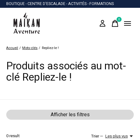
BOUTIQUE - CENTRE D'ESCALADE - ACTIVITÉS - FORMATIONS
0
items
Accueil
/
Mots-clés
/
Repliez-le !
Produits associés au mot-
clé Repliez-le !
Afficher les filtres
0
result
Trier —
Les plus vus