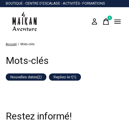
BOUTIQUE - CENTRE D'ESCALADE - ACTIVITÉS - FORMATIONS
0
items
Accueil
/
Mots-clés
Mots-clés
Nouvelles dates
(2)
Repliez-le !
(1)
Restez informé!