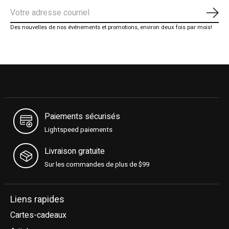
S'ab
Des nouvelles de nos événements et promotions, environ deux fois par mois!
Paiements sécurisés
Lightspeed paiements
Livraison gratuite
Sur les commandes de plus de $99
Liens rapides
Cartes-cadeaux