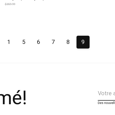
$359.99
1
5
6
7
8
9
rmé!
Des nouvell