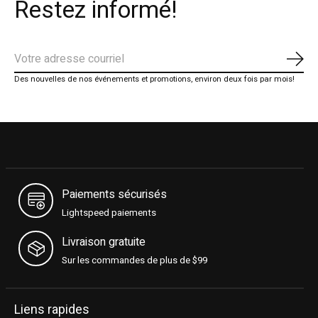
Restez informé!
S'ab
Des nouvelles de nos événements et promotions, environ deux fois par mois!
Paiements sécurisés
Lightspeed paiements
Livraison gratuite
Sur les commandes de plus de $99
Liens rapides