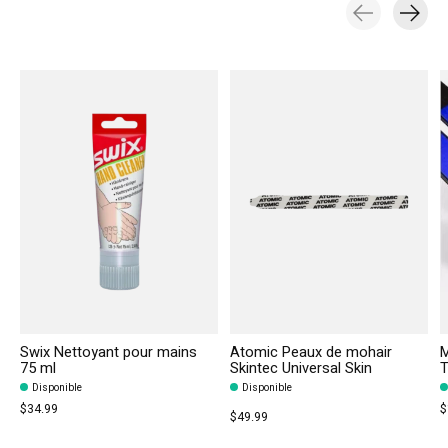
Carousel items
Swix Nettoyant pour mains
Atomic Peaux de mohair
M
75 ml
Skintec Universal Skin
T
Disponible
Disponible
$34.99
$
$49.99