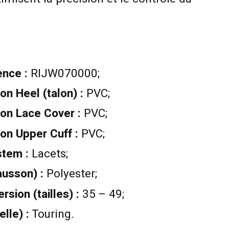
nce :
RIJW070000;
on Heel (talon) :
PVC;
ion Lace Cover :
PVC;
on Upper Cuff :
PVC;
stem :
Lacets;
ausson) :
Polyester;
sion (tailles) :
35 – 49;
lle) :
Touring.