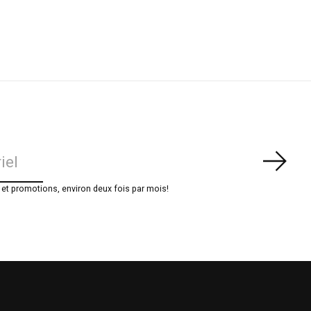
S'ab
t promotions, environ deux fois par mois!