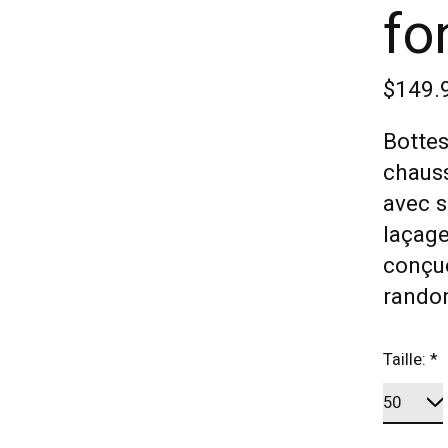
fo
$149.
Bottes
chauss
avec s
laçage
conçue
rando
Taille:
*