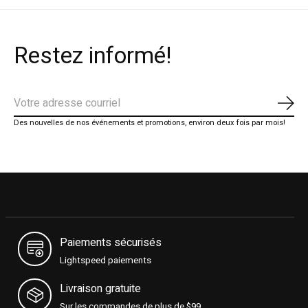
Restez informé!
S'ab
Des nouvelles de nos événements et promotions, environ deux fois par mois!
Paiements sécurisés
Lightspeed paiements
Livraison gratuite
Sur les commandes de plus de $99