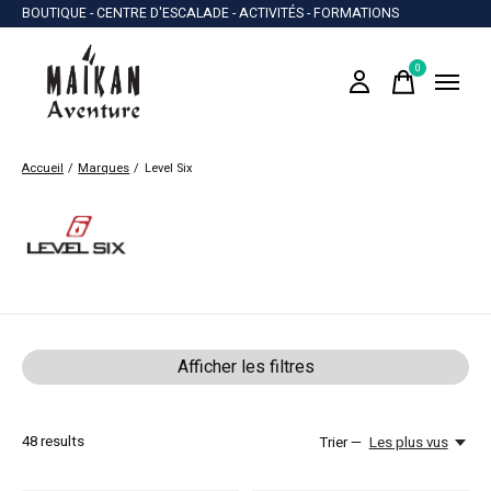
BOUTIQUE - CENTRE D'ESCALADE - ACTIVITÉS - FORMATIONS
0
items
Accueil
/
Marques
/
Level Six
Level Six
Afficher les filtres
48
results
Trier —
Les plus vus