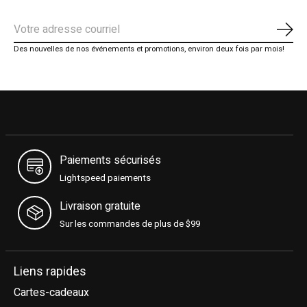
S'ab
Des nouvelles de nos événements et promotions, environ deux fois par mois!
Paiements sécurisés
Lightspeed paiements
Livraison gratuite
Sur les commandes de plus de $99
Liens rapides
Cartes-cadeaux