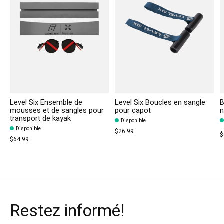
Level Six Ensemble de
Level Six Boucles en sangle
B
mousses et de sangles pour
pour capot
n
transport de kayak
Disponible
Disponible
$26.99
$
$64.99
Restez informé!