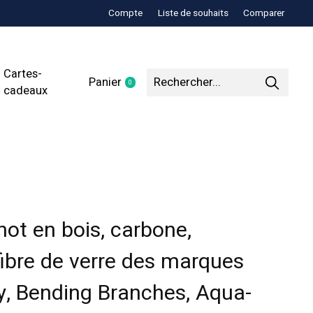
Compte
Liste de souhaits
Comparer
Cartes-
Panier
0
items
cadeaux
ot en bois, carbone,
ibre de verre des marques
y, Bending Branches, Aqua-