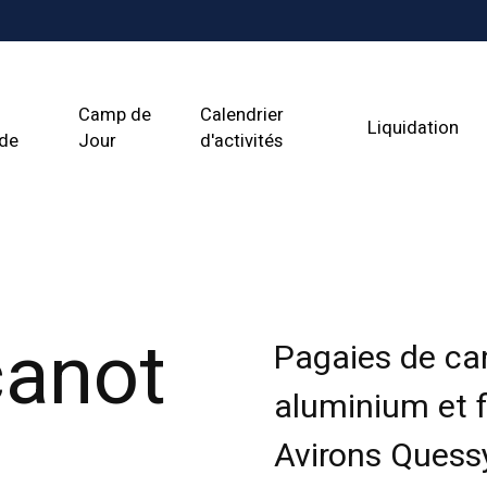
Camp de
Calendrier
Liquidation
ade
Jour
d'activités
canot
Pagaies de can
aluminium et f
Avirons Quess