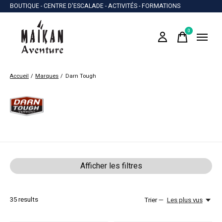
BOUTIQUE - CENTRE D'ESCALADE - ACTIVITÉS - FORMATIONS
0
items
Accueil
/
Marques
/
Darn Tough
Darn Tough
Afficher les filtres
35
results
Trier —
Les plus vus