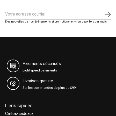
S'ab
Des nouvelles de nos événements et promotions, environ deux fois par mois!
Paiements sécurisés
Lightspeed paiements
Livraison gratuite
Sur les commandes de plus de $99
Liens rapides
Cartes-cadeaux