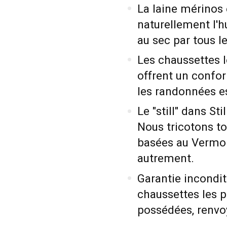
La laine mérinos e
naturellement l'h
au sec par tous l
Les chaussettes l
offrent un confort
les randonnées es
Le "still" dans S
Nous tricotons t
basées au Vermon
autrement.
Garantie inconditi
chaussettes les 
possédées, renvoy