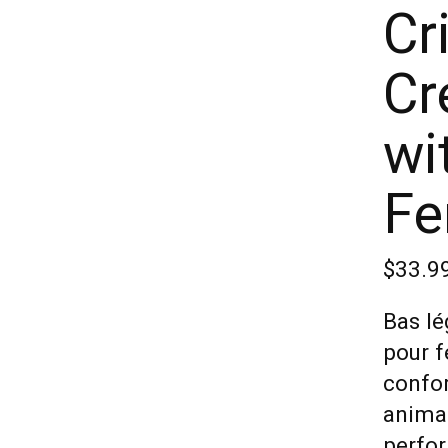
Cr
Cr
wi
F
$33.9
Bas lé
pour 
confor
animal
perfor