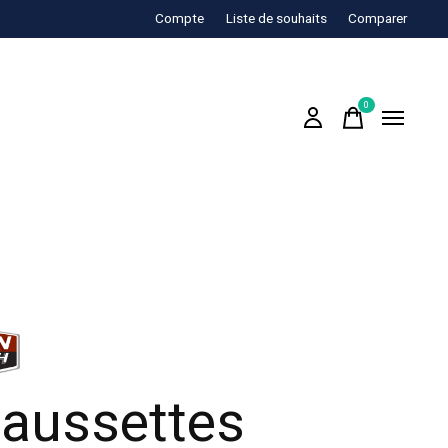
Compte
Liste de souhaits
Comparer
0
items
aussettes