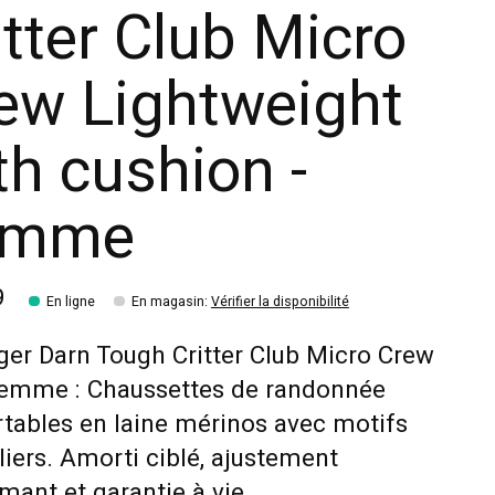
itter Club Micro
ew Lightweight
th cushion -
emme
9
En ligne
En magasin
:
Vérifier la disponibilité
ger Darn Tough Critter Club Micro Crew
femme : Chaussettes de randonnée
tables en laine mérinos avec motifs
iers. Amorti ciblé, ajustement
mant et garantie à vie.