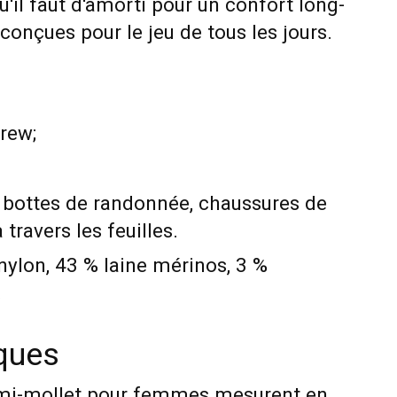
u'il faut d'amorti pour un confort long-
 conçues pour le jeu de tous les jours.
rew;
bottes de randonnée, chaussures de
travers les feuilles.
ylon, 43 % laine mérinos, 3 %
.
iques
 mi-mollet pour femmes mesurent en