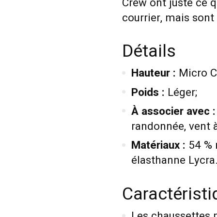
Crew ont juste ce q
courrier, mais sont
Détails
Hauteur :
Micro C
Poids :
Léger;
À associer avec :
randonnée, vent à 
Matériaux :
54 % n
élasthanne Lycra
Caractérist
Les chaussettes