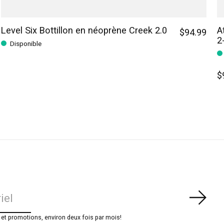
Level Six Bottillon en néoprène Creek 2.0
A
$94.99
2
Disponible
$
S'ab
t promotions, environ deux fois par mois!