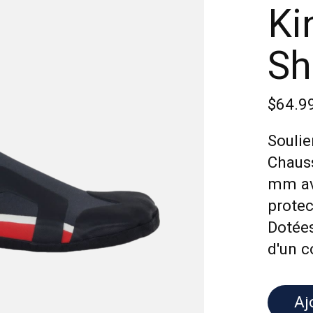
Ki
Sh
$64.9
Soulie
Chaus
mm av
protec
Dotées
d'un c
Aj