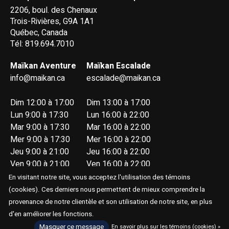
2206, boul. des Chenaux
Trois-Rivières, G9A 1A1
Québec, Canada
Tél: 819.694.7010
Maïkan Aventure
Maïkan Escalade
info@maikan.ca
escalade@maikan.ca
Dim 12:00 à 17:00
Dim 13:00 à 17:00
Lun 9:00 à 17:30
Lun 16:00 à 22:00
Mar 9:00 à 17:30
Mar 16:00 à 22:00
Mer 9:00 à 17:30
Mer 16:00 à 22:00
Jeu 9:00 à 21:00
Jeu 16:00 à 22:00
Ven 9:00 à 21:00
Ven 16:00 à 22:00
Sam 9:00 à 17:00
Sam 13:00 à 17:00
En visitant notre site, vous acceptez l'utilisation des témoins
(cookies). Ces derniers nous permettent de mieux comprendre la
provenance de notre clientèle et son utilisation de notre site, en plus
d'en améliorer les fonctions.
Masquer ce message
En savoir plus sur les témoins (cookies) »