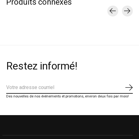
Produits connexes
Carousel items
Restez informé!
S'ab
Des nouvelles de nos événements et promotions, environ deux fois par mois!