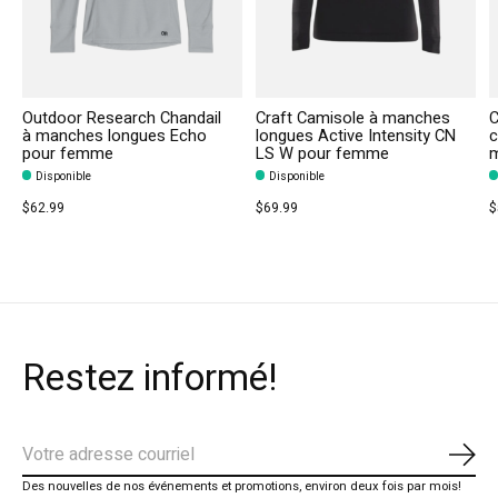
Outdoor Research Chandail
Craft Camisole à manches
C
à manches longues Echo
longues Active Intensity CN
c
pour femme
LS W pour femme
m
Disponible
Disponible
$62.99
$69.99
$
Restez informé!
S'ab
Des nouvelles de nos événements et promotions, environ deux fois par mois!