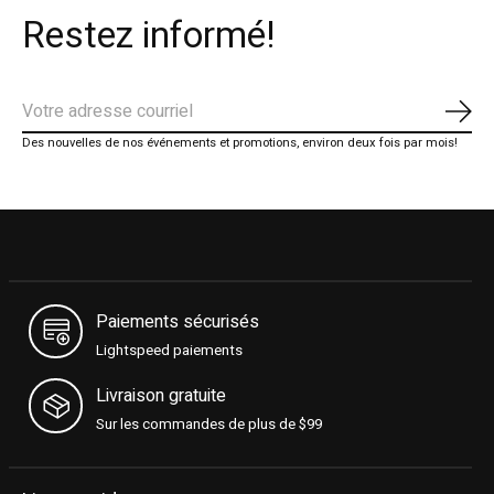
Restez informé!
S'ab
Des nouvelles de nos événements et promotions, environ deux fois par mois!
Paiements sécurisés
Lightspeed paiements
Livraison gratuite
Sur les commandes de plus de $99