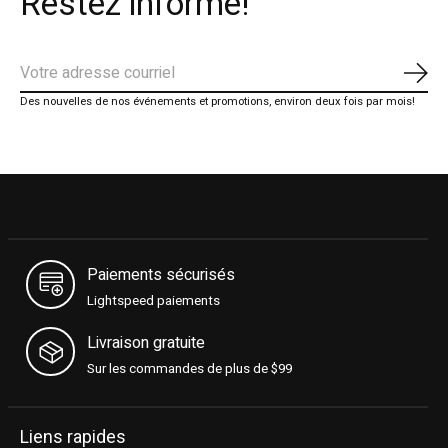
Restez informé!
S'ab
Des nouvelles de nos événements et promotions, environ deux fois par mois!
Paiements sécurisés
Lightspeed paiements
Livraison gratuite
Sur les commandes de plus de $99
Liens rapides