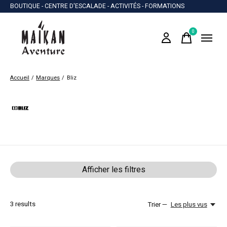
BOUTIQUE - CENTRE D'ESCALADE - ACTIVITÉS - FORMATIONS
0
items
Accueil
/
Marques
/
Bliz
Bliz
Afficher les filtres
3
results
Trier —
Les plus vus