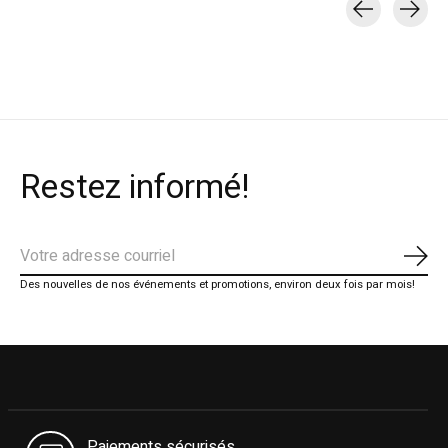
Carousel items
Restez informé!
S'ab
Des nouvelles de nos événements et promotions, environ deux fois par mois!
Paiements sécurisés