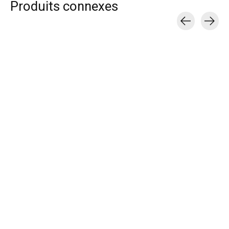
Produits connexes
Carousel items
Thule Support à
Salus Veste de
Pelican Sport P
kayak Hull-a-port
sauvetage Eddy Flex
de kayak Posei
$299.99
$148.99
$59.99