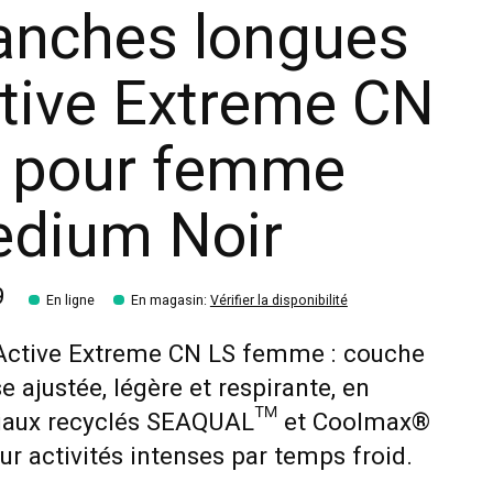
nches longues
tive Extreme CN
 pour femme
dium Noir
9
En ligne
En magasin
:
Vérifier la disponibilité
 Active Extreme CN LS femme : couche
e ajustée, légère et respirante, en
iaux recyclés SEAQUAL™ et Coolmax®
our activités intenses par temps froid.