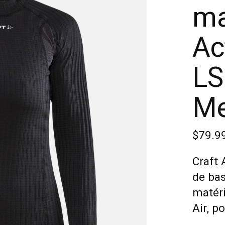
ma
Ac
LS
Me
$79.9
Craft
de bas
matér
Air, p