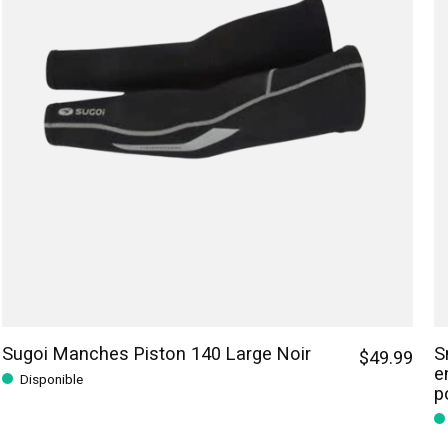
Sugoi Manches Piston 140 Large Noir
S
$49.99
e
Disponible
p