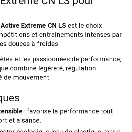
e Extreme CN LS pour
 Active Extreme CN LS
est le choix
ompétitions et entraînements intenses par
es douces à froides.
lètes et les passionnées de performance,
que combine légèreté, régulation
té de mouvement.
iques
tensible
: favorise la performance tout
rt et aisance.