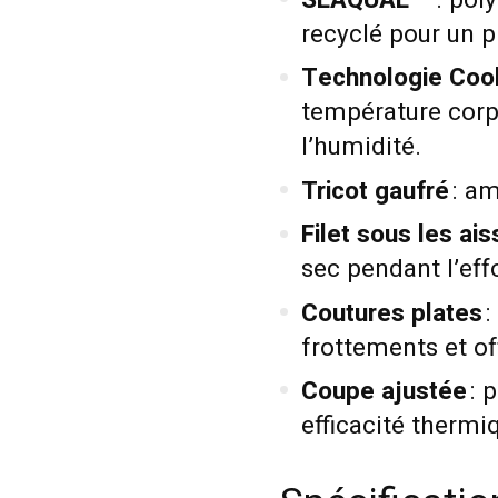
SEAQUAL™
: pol
recyclé pour un p
Technologie Coo
température corpo
l’humidité.
Tricot gaufré
: am
Filet sous les ais
sec pendant l’effo
Coutures plates
:
frottements et of
Coupe ajustée
: 
efficacité therm