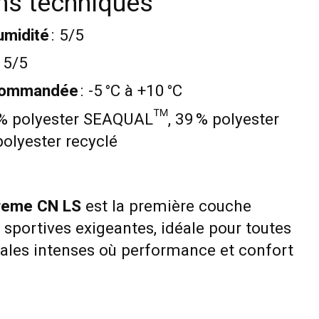
ons techniques
umidité
: 5/5
 5/5
commandée
: -5 °C à +10 °C
 % polyester SEAQUAL™, 39 % polyester
olyester recyclé
treme CN LS
est la première couche
sportives exigeantes, idéale pour toutes
nales intenses où performance et confort