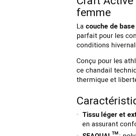
Craft Activ
femme
La
couche de base
parfait pour les c
conditions hivernal
Conçu pour les ath
ce chandail techni
thermique et liber
Caractérist
Tissu léger et ex
en assurant confo