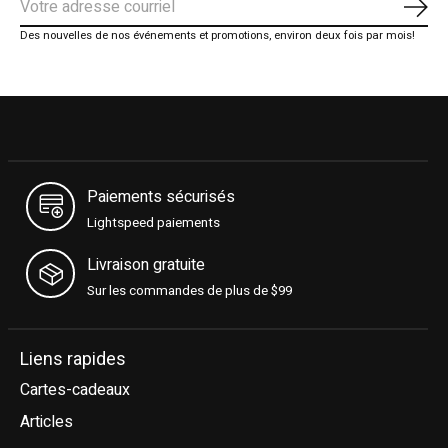
S'ab
Des nouvelles de nos événements et promotions, environ deux fois par mois!
Paiements sécurisés
Lightspeed paiements
Livraison gratuite
Sur les commandes de plus de $99
Liens rapides
Cartes-cadeaux
Articles