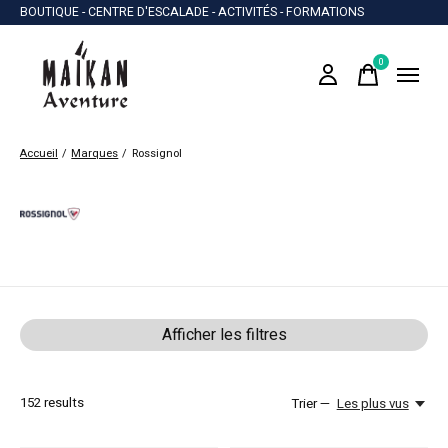
BOUTIQUE - CENTRE D'ESCALADE - ACTIVITÉS - FORMATIONS
0
items
Accueil
/
Marques
/
Rossignol
Rossignol
Afficher les filtres
152
results
Trier —
Les plus vus