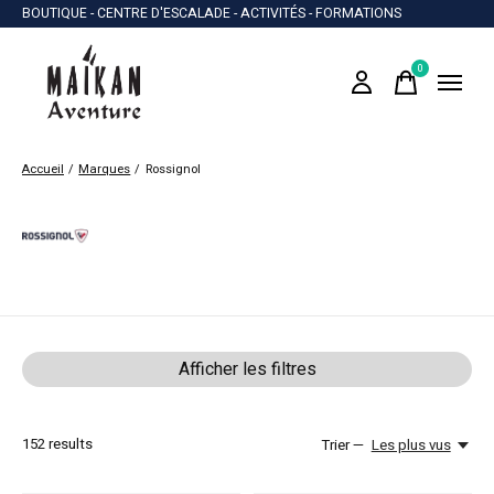
BOUTIQUE - CENTRE D'ESCALADE - ACTIVITÉS - FORMATIONS
0
items
Accueil
/
Marques
/
Rossignol
Rossignol
Afficher les filtres
152
results
Trier —
Les plus vus