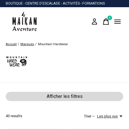
BOUTIQUE - CENTRE D'ESCALADE - ACTIVITÉS - FORMATIONS
0
items
Accueil
/
Marques
/
Mountain Hardwear
Mountain Hardwear
Afficher les filtres
43
results
Trier —
Les plus vus